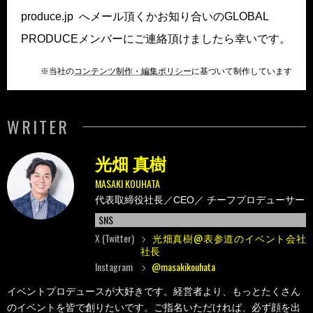
produce.jp へメール頂くかお知り合いのGLOBAL
PRODUCEメンバーにご連絡頂けましたら幸いです。
※当社の
コンテンツ制作・編集ポリシー
に基づいて制作しています
WRITER
光畑 真樹
MASAKI KOUHATA
代表取締役社長／CEO／
チーフプロデューサー
SNS
X (Twitter)
光畑真樹@表参道のイベント会社
社長
Instagram
@masakikouhata
イベントプロデュースが大好きです。経営者より、もっとたくさん
のイベントを皆で創りたいです。ご指名いただければ、必ず顔を出