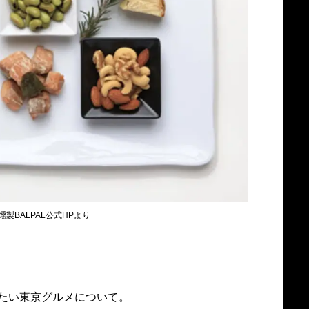
燻製BALPAL公式HP
より
たい東京グルメについて。