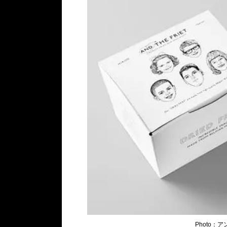
Photo：
ア