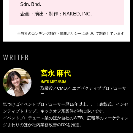
Sdn. Bhd.
企画・演出・制作：NAKED, INC.
※当社の
コンテンツ制作・編集ポリシー
に基づいて制作しています
WRITER
宮永 麻代
MAYO MIYANAGA
取締役／CMO／
エグゼクティブプロデューサ
ー
気づけばイベントプロデューサー歴15年以上、、！表彰式、インセ
ンティブトリップ、キックオフ系案件が特に多いです。
イベントプロデュース業のほか自社のWEB、広報等のマーケティン
グまわりのほか社内業務改善のDXを推進。