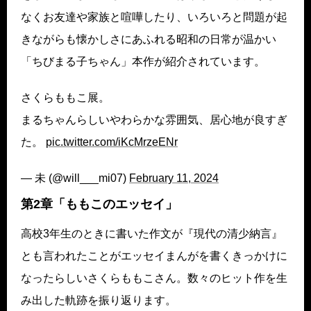
なくお友達や家族と喧嘩したり、いろいろと問題が起
きながらも懐かしさにあふれる昭和の日常が温かい
「ちびまる子ちゃん」本作が紹介されています。
さくらももこ展。
まるちゃんらしいやわらかな雰囲気、居心地が良すぎ
た。
pic.twitter.com/iKcMrzeENr
— 未 (@will___mi07)
February 11, 2024
第2章「ももこのエッセイ」
高校3年生のときに書いた作文が『現代の清少納言』
とも言われたことがエッセイまんがを書くきっかけに
なったらしいさくらももこさん。数々のヒット作を生
み出した軌跡を振り返ります。