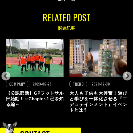
RELATED POST
関連記事
COMPANY
TREND
2023-06-28
2020-12-30
【公認部活】GPフットサル
大人も子供も大興奮！遊び
部始動！～Chapter-1 己を知
と学びを一体化させる『エ
る編～
デュテインメント』イベン
トとは？