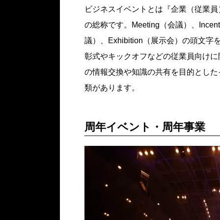
ビジネスイベントとは『企業（従業員
の総称です。Meeting（会議）、Incenti
議）、Exhibition（展示会）の頭
彰式やキックオフなどの従業員向けに
の情報交換や知識の共有を目的とした
類があります。
周年イベント・周年事業